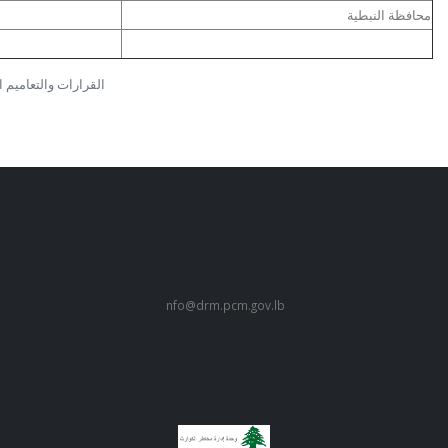
محافظة النبطية
القرارات والتعاميم 
إتصل بنا
980439 1 (961)+
i
nfo@drm.pcm.gov.lb