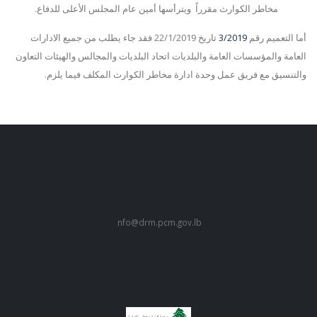
مخاطر الكوارث مقرراً ويترأسها أمين عام المجلس الأعلى للدفاع.
أما التعميم رقم
3/2019
تاريخ 22/1/2019 فقد جاء يطلب من جميع الادارات
العامة والمؤسسات العامة والبلديات اتحاد البلديات والمجالس والهيئات التعاون
والتنسيق مع فريق عمل وحدة ادارة مخاطر الكوارث المكلف فيما يلزم.
إتصل بنا
980439 1 (961)+
i
nfo@drm.pcm.gov.lb