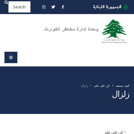
كيف تستعد
كن على علم
زلزال
زلزال
كن على علم