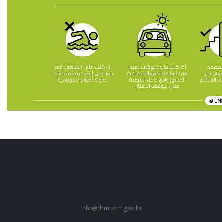
إتصل بنا
980439 1 (961)+
i
nfo@drm.pcm.gov.lb